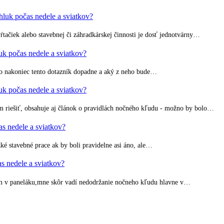
 počas nedele a sviatkov?
tačiek alebo stavebnej či záhradkárskej činnosti je dosť jednotvárny…
očas nedele a sviatkov?
ko nakoniec tento dotazník dopadne a aký z neho bude…
očas nedele a sviatkov?
 riešiť, obsahuje aj článok o pravidlách nočného kľudu - možno by bolo…
edele a sviatkov?
é stavebné prace ak by boli pravidelne asi áno, ale…
edele a sviatkov?
am v paneláku,mne skôr vadí nedodržanie nočneho kľudu hlavne v…