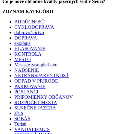
Čo je nové ohľadne kvality jazerných vôd v Senci?
ZOZNAM KATEGÓRII
BUDÚCNOSŤ
CYKLODOPRAVA
dobrovoľníctvo
DOPRAVA
ekológia
HLASOVANIE
KONTROLA
MESTO
Mestské zastupiteľstvo
NADŠENIE
NETRANSPARENTNOSŤ
ODPAD V PRÍRODE
PARKOVANIE
POSLANCI
PRIPOMIENKY OBČANOV
ROZPOČET MESTA
SLNEČNÉ JAZERÁ
sľub
SOBÁŠ
Turisti
VANDALIZMUS