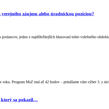
m verejného záujmu alebo úradníckou pozíciou?
 poslancov, jedno z najdôležitejších hlasovaní tohto volebného obdob
vo v roku. Program MsZ mal až 42 bodov – prinášame vám výber 3. z ni
, ktorý sa pokazil…