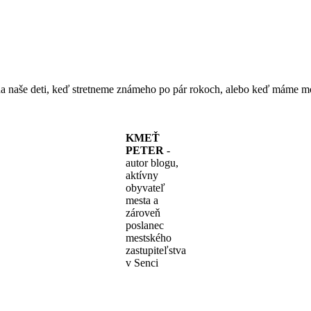
a naše deti, keď stretneme známeho po pár rokoch, alebo keď máme mo
KMEŤ
PETER
-
autor blogu,
aktívny
obyvateľ
mesta a
zároveň
poslanec
mestského
zastupiteľstva
v Senci