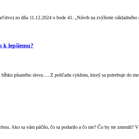
ľstvo) zo dňa 11.12.2024 o bode 41. „Návrh na zvýšenie základného 
o k lepšiemu?
enia hĺbku písaného slova…. Z pohľadu cyklistu, ktorý sa potrebuje do 
ebou. Ako sa vám páčilo, čo sa podarilo a čo nie? Čo by ste zmenili? V