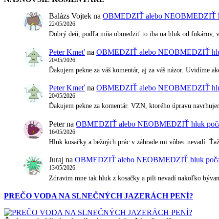
Balázs Vojtek
na
OBMEDZIŤ alebo NEOBMEDZIŤ hluk
22/05/2026
Dobrý deň, podľa mňa obmedziť to iba na hluk od fukárov, vŕ
Peter Kmeť
na
OBMEDZIŤ alebo NEOBMEDZIŤ hluk p
20/05/2026
Ďakujem pekne za váš komentár, aj za váš názor. Uvidíme a
Peter Kmeť
na
OBMEDZIŤ alebo NEOBMEDZIŤ hluk p
20/05/2026
Ďakujem pekne za komentár. VZN, ktorého úpravu navrhujem
Peter
na
OBMEDZIŤ alebo NEOBMEDZIŤ hluk počas n
16/05/2026
Hluk kosačky a bežných prác v záhrade mi vôbec nevadí. Ťažk
Juraj
na
OBMEDZIŤ alebo NEOBMEDZIŤ hluk počas n
13/05/2026
Zdravim mne tak hluk z kosačky a pili nevadí nakoľko býv
PREČO VODA NA SLNEČNÝCH JAZERÁCH PENÍ?