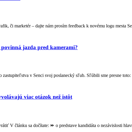
afik, či marketér – dajte nám prosím feedback k novému logu mesta S
n povinná jazda pred kamerami?
ho zastupiteľstva v Senci svoj poslanecký sľub. Sľúbili sme presne tot
olávajú viac otázok než istôt
rátiť V článku sa dočítate: ⏩️ o predstave kandidáta o nezávislosti hl