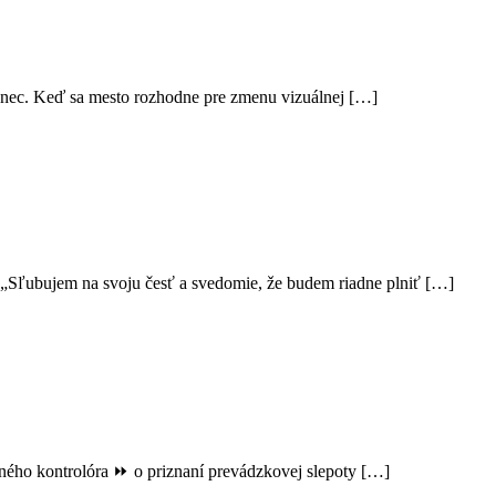
enec. Keď sa mesto rozhodne pre zmenu vizuálnej […]
o: „Sľubujem na svoju česť a svedomie, že budem riadne plniť […]
avného kontrolóra ⏩️ o priznaní prevádzkovej slepoty […]