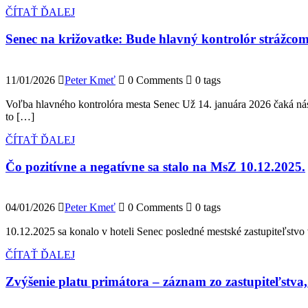
ČÍTAŤ ĎALEJ
Senec na križovatke: Bude hlavný kontrolór strážco
11/01/2026
Peter Kmeť
0 Comments
0 tags
Voľba hlavného kontrolóra mesta Senec Už 14. januára 2026 čaká nás
to […]
ČÍTAŤ ĎALEJ
Čo pozitívne a negatívne sa stalo na MsZ 10.12.2025.
04/01/2026
Peter Kmeť
0 Comments
0 tags
10.12.2025 sa konalo v hoteli Senec posledné mestské zastupiteľst
ČÍTAŤ ĎALEJ
Zvýšenie platu primátora – záznam zo zastupiteľstva