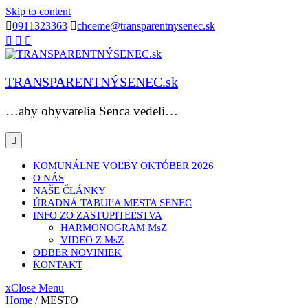
Skip to content
0911323363
chceme@transparentnysenec.sk
TRANSPARENTNÝSENEC.sk
…aby obyvatelia Senca vedeli…
KOMUNÁLNE VOĽBY OKTÓBER 2026
O NÁS
NAŠE ČLÁNKY
ÚRADNÁ TABUĽA MESTA SENEC
INFO ZO ZASTUPITEĽSTVA
HARMONOGRAM MsZ
VIDEO Z MsZ
ODBER NOVINIEK
KONTAKT
x
Close Menu
Home
/
MESTO