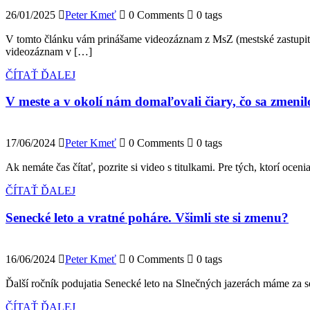
26/01/2025
Peter Kmeť
0 Comments
0 tags
V tomto článku vám prinášame videozáznam z MsZ (mestské zastupite
videozáznam v […]
ČÍTAŤ ĎALEJ
V meste a v okolí nám domaľovali čiary, čo sa zmenil
17/06/2024
Peter Kmeť
0 Comments
0 tags
Ak nemáte čas čítať, pozrite si video s titulkami. Pre tých, ktorí oc
ČÍTAŤ ĎALEJ
Senecké leto a vratné poháre. Všimli ste si zmenu?
16/06/2024
Peter Kmeť
0 Comments
0 tags
Ďalší ročník podujatia Senecké leto na Slnečných jazerách máme za s
ČÍTAŤ ĎALEJ